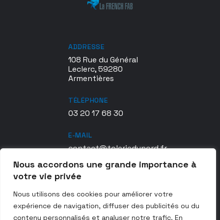
ADDRESSE
108 Rue du Général
Leclerc, 59280
Armentières
TÉLÉPHONE
03 20 17 68 30
E-MAIL
contact@toleriedunord.fr
Nous accordons une grande importance à
CERTIFICATION TDN
votre vie privée
en1090exc2
Nous utilisons des cookies pour améliorer votre
expérience de navigation, diffuser des publicités ou du
contenu personnalisés et analyser notre trafic. En