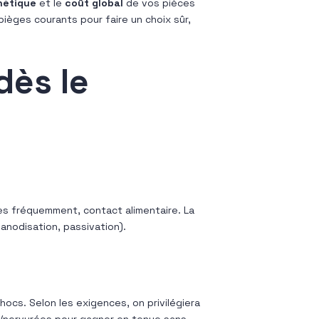
hétique
et le
coût global
de vos pièces
pièges courants pour faire un choix sûr,
dès le
es fréquemment, contact alimentaire. La
anodisation, passivation).
chocs. Selon les exigences, on privilégiera
es/nervurées pour gagner en tenue sans