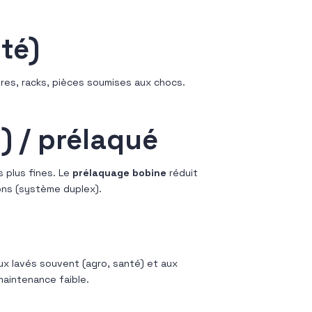
ité)
res, racks, pièces soumises aux chocs.
) / prélaqué
 plus fines. Le
prélaquage bobine
réduit
ons (système duplex).
ux lavés souvent (agro, santé) et aux
aintenance faible.