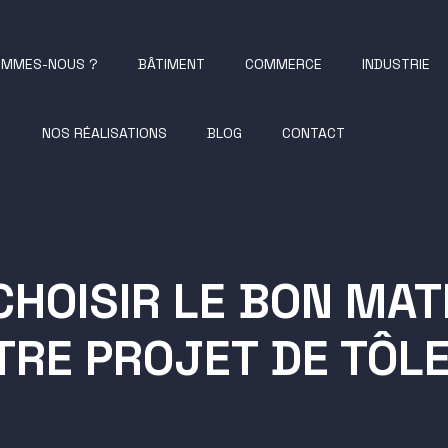
OMMES-NOUS ?
BÂTIMENT
COMMERCE
INDUSTRIE
NOS RÉALISATIONS
HABILLAGE DE
BLOG
AMÉNAGEMENT
CONTACT
AMÉNAGEM
BÂTIMENT
COMMERCE
LOGISTIQUE
INDUSTRIEL
MOBILIER URBAIN
BORNE INTERACTIVE
ET CABINE PHOTOS
COMPOSAN
STRUCTURES
SPÉCIALISÉ
MÉTALLIQUES ET
PLV ILV
HOISIR LE BON MAT
ACCESSOIRES
MOBILIER E
ÉQUIPEMEN
INDUSTRIE
TRE PROJET DE TÔLE