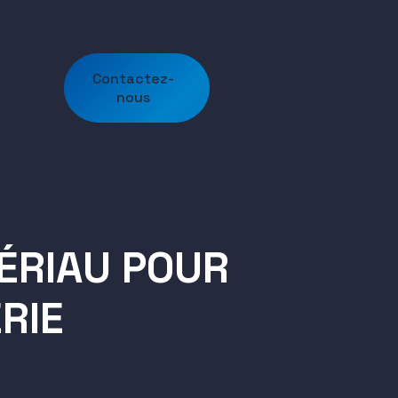
Contactez-
nous
ENT
 ET
TS
S
ÉRIAU POUR
T
TS
LS
RIE