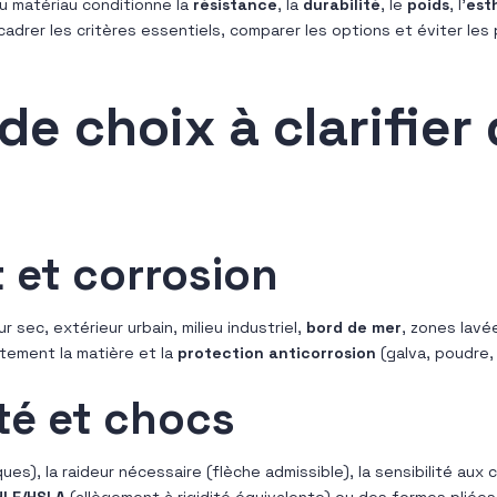
du matériau conditionne la
résistance
, la
durabilité
, le
poids
, l’
est
cadrer les critères essentiels, comparer les options et éviter les 
de choix à clarifier 
 et corrosion
ur sec, extérieur urbain, milieu industriel,
bord de mer
, zones lavé
tement la matière et la
protection anticorrosion
(galva, poudre, 
ité et chocs
es), la raideur nécessaire (flèche admissible), la sensibilité aux 
HLE/HSLA
(allègement à rigidité équivalente) ou des formes plié