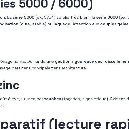
ies 5000 / 6000)
ion. La
série 5000
(ex. 5754) se plie très bien ; la
série 6000
(ex. 
odisation
(dure, stable) ou
laquage
. Attention aux
couples galva
 aménagements. Demande une
gestion rigoureuse des ruissellemen
usage pertinent principalement architectural.
zinc
Coût élevé, utilisés par
touches
(façades, signalétique). Exigent d
x.
aratif (lecture rap