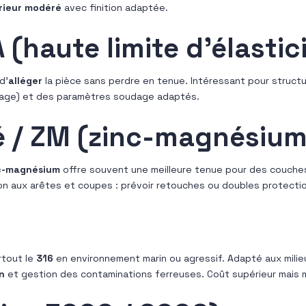
rieur modéré
avec finition adaptée.
(haute limite d’élastic
d’
alléger
la pièce sans perdre en tenue. Intéressant pour structu
uage) et des paramètres soudage adaptés.
é / ZM (zinc-magnésium
c-magnésium
offre souvent une meilleure tenue pour des couches
tion aux arêtes et coupes : prévoir retouches ou doubles protecti
rtout le
316
en environnement marin ou agressif. Adapté aux milie
n
et gestion des contaminations ferreuses. Coût supérieur mais m