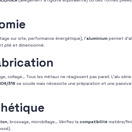
nomie
tage sur site, performance énergétique), l’
aluminium
permet d’al
t plié et dimensionné.
brication
age, collage… Tous les métaux ne réagissent pas pareil. L’alu série
304/316
se soude mais nécessite une préparation et une passivat
thétique
tion
, brossage, microbillage… Vérifiez la
compatibilité
matière/fin
ossé).