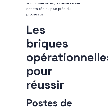
sont immédiates, la cause racine
est traitée au plus près du
processus.
Les
briques
opérationnelle
pour
réussir
Postes de