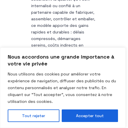
internalisé ou confié à un
partenaire capable de fabriquer,
assembler, contrôler et emballer,
ce modèle apporte des gains
rapides et durables : délais
compressés, démarrages
sereins, coûts indirects en
baisse et satisfaction client au
Nous accordons une grande importance à
rendez-vous. La prochaine
votre vie privée
étape ? Sélectionner une
référence pilote, mettre en place
Nous utilisons des cookies pour améliorer votre
un poste de montage
expérience de navigation, diffuser des publicités ou du
standardisé et un kit logistique,
contenu personnalisés et analyser notre trafic. En
puis étendre la démarche au
cliquant sur "Tout accepter", vous consentez à notre
reste de votre gamme. À la clé,
utilisation des cookies.
des livraisons
plus prévisibles
et
une chaîne plus
performante
, du
Tout rejeter
Accepter tout
premier pli jusqu’au dernier
boulon.