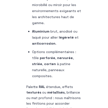
microbillé ou miroir pour les
environnements exigeants et
les architectures haut de
gamme.
Aluminium
brut, anodisé ou
laqué pour allier
légèreté
et
anticorrosion
.
Options complémentaires :
tôle
perforée
,
nervurée
,
striée
,
corten
à patine
naturelle, panneaux
composites.
Palette
RAL
étendue, effets
texturés
ou
métallisés
, brillance
ou mat profond : nous maîtrisons
les finitions pour accorder